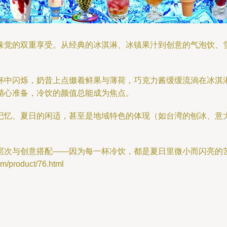
味觉的双重享受。从经典的冰淇淋、冰镇果汁到创意的气泡饮、
杯中闪烁，奶昔上点缀着鲜果与薄荷，巧克力酱缓缓流淌在冰淇
精心准备，冷饮的颜值总能成为焦点。
忆、夏日的闲适，甚至是地域特色的体现（如台湾的刨冰、意大利
层次与创意搭配——因为每一杯冷饮，都是夏日里微小而闪亮的
roduct/76.html