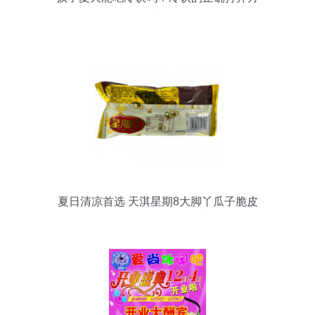
式
夏日清凉首选 天淇星期8大脚丫瓜子脆皮
雪糕，整箱批发热销中