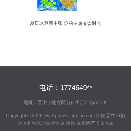
夏日冰爽新主张 你的专属冷饮时光
电话：1774649**
地址：晋中市榆次区万科生活广场A5105
Copyright © 2026
www.panzhangbiao.com
冷饮
晋中市榆
次区超蜜雪冰城冷饮店
冷饮
版权所有
Sitemap