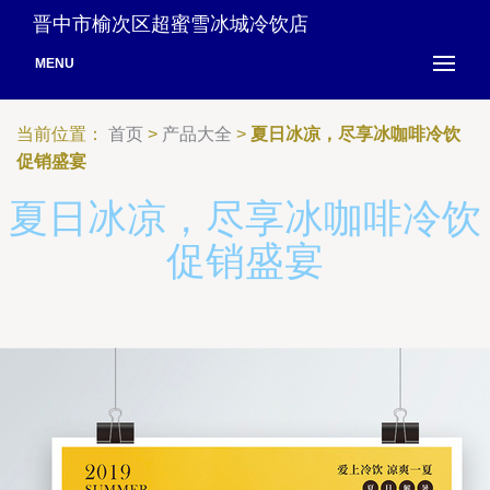
晋中市榆次区超蜜雪冰城冷饮店
MENU
当前位置：
首页
>
产品大全
>
夏日冰凉，尽享冰咖啡冷饮
促销盛宴
夏日冰凉，尽享冰咖啡冷饮
促销盛宴