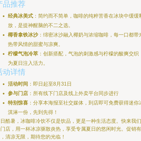
产品推荐
经典冰美式
：简约而不简单，咖啡的纯粹苦香在冰块中缓缓
放，是提神醒脑的不二之选。
椰香拿铁冰沙
：绵密冰沙融入椰奶与浓缩咖啡，每一口都带
热带风情的甜蜜与凉爽。
柠檬气泡冷萃
：创新搭配，气泡的刺激感与柠檬的酸爽交织
为夏日注入活力。
活动详情
活动时间
：即日起至8月31日
参与门店
：所有线下门店及线上外卖平台同步进行
特别惊喜
：分享本海报至社交媒体，到店即可免费获得迷你
淇淋一份，先到先得！
夏日酷暑，冰咖啡冷饮不仅是饮品，更是一种生活态度。快来我
的门店，用一杯冰凉驱散炎热，享受专属夏日的悠闲时光。促销
限，清凉无限，期待您的光临！