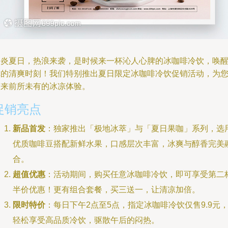
炎炎夏日，热浪来袭，是时候来一杯沁人心脾的冰咖啡冷饮，唤
你的清爽时刻！我们特别推出夏日限定冰咖啡冷饮促销活动，为
带来前所未有的冰凉体验。
促销亮点
新品首发
：独家推出「极地冰萃」与「夏日果咖」系列，选
优质咖啡豆搭配新鲜水果，口感层次丰富，冰爽与醇香完美
合。
超值优惠
：活动期间，购买任意冰咖啡冷饮，即可享受第二
半价优惠！更有组合套餐，买三送一，让清凉加倍。
限时特价
：每日下午2点至5点，指定冰咖啡冷饮仅售9.9元
轻松享受高品质冷饮，驱散午后的闷热。